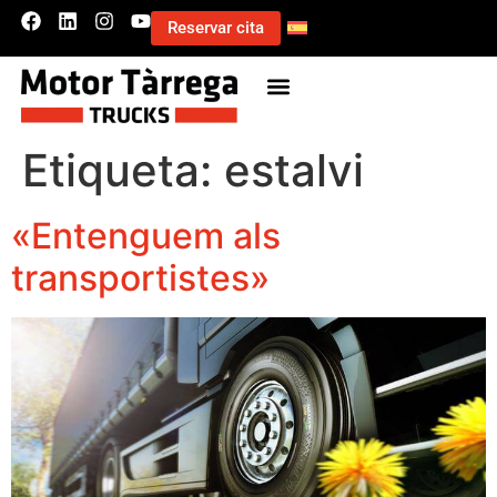
Reservar cita
Etiqueta:
estalvi
«Entenguem als
transportistes»