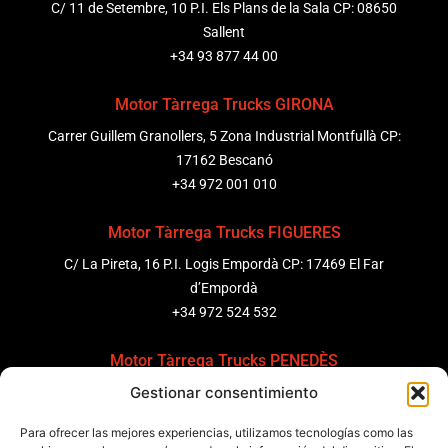
C/ 11 de Setembre, 10 P.I. Els Plans de la Sala CP: 08650
Sallent
+34 93 877 44 00
Motor Tàrrega Trucks GIRONA
Carrer Guillem Granollers, 5 Zona Industrial Montfullà CP:
17162 Bescanó
+34 972 001 010
Motor Tàrrega Trucks FIGUERES
C/ La Pireta, 16 P.I. Logis Empordà CP: 17469 El Far
d’Empordà
+34 972 524 532
Motor Tàrrega Trucks PENEDÈS
Gestionar consentimiento
C/ Ponent 8, Pol. Ind. Sant Pere Molanta, CP: 08799
Olèrdola
Para ofrecer las mejores experiencias, utilizamos tecnologías como las
+34 931 69 11 91