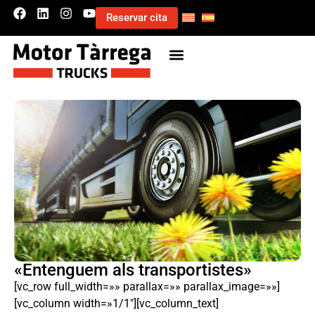
Reservar cita
«Entenguem als transportistes»
[vc_row full_width=»» parallax=»» parallax_image=»»]
[vc_column width=»1/1″][vc_column_text]