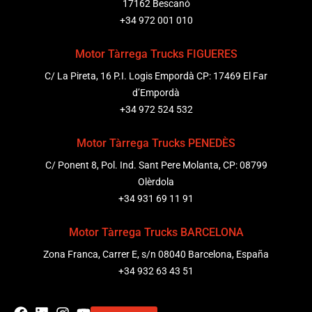
17162 Bescanó
+34 972 001 010
Motor Tàrrega Trucks FIGUERES
C/ La Pireta, 16 P.I. Logis Empordà CP: 17469 El Far
d’Empordà
+34 972 524 532
Motor Tàrrega Trucks PENEDÈS
C/ Ponent 8, Pol. Ind. Sant Pere Molanta, CP: 08799
Olèrdola
+34 931 69 11 91
Motor Tàrrega Trucks BARCELONA
Zona Franca, Carrer E, s/n 08040 Barcelona, España
+34 932 63 43 51