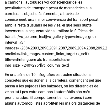
a camions i autobusos vol conscienciar de les
peculiaritats del transport pesat de mercaderies a la
carretera. L’objectiu és fomentar, a través del
coneixement, una millor convivència del transport pesat
amb la resta d’usuaris de les vies, el que sens dubte
incrementa la seguretat viària i millora la fluïdesa del
trànsit.[/vc_column_text][vc_gallery type=»image_grid»
interval=»3″
images=»2084,2093,2090,2091,2087,2089,2094,2088,2092,
onclick=»link_image» custom_links_target=»_self»
title=»«Entenguem als transportistes«»
img_size=»240×295″][vc_column_text]
En una sèrie de 10 infografies es tracten situacions
concretes que es donen a la carretera, començant pel que
passa a les pujades i les baixades, on les diferències de
velocitat i pes entre camions i automòbils són més
pronunciades. El comportament en caravanes i com
alguns automobilistes aprofiten les majors distàncies de