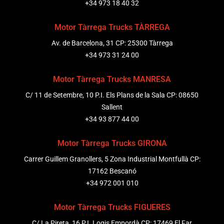
+34 973 18 40 32
Motor Tàrrega Trucks TÀRREGA
Av. de Barcelona, 31 CP: 25300 Tàrrega
+34 973 31 24 00
Motor Tàrrega Trucks MANRESA
C/ 11 de Setembre, 10 P.I. Els Plans de la Sala CP: 08650
Sallent
+34 93 877 44 00
Motor Tàrrega Trucks GIRONA
Carrer Guillem Granollers, 5 Zona Industrial Montfullà CP:
17162 Bescanó
+34 972 001 010
Motor Tàrrega Trucks FIGUERES
C/ La Pireta, 16 P.I. Logis Empordà CP: 17469 El Far