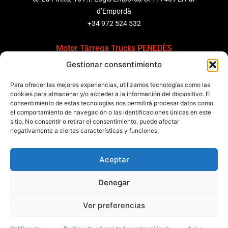
d’Empordà
+34 972 524 532
Motor Tàrrega Trucks PENEDÈS
Gestionar consentimiento
C/ Ponent 8, Pol. Ind. Sant Pere Molanta, CP: 08799
Olèrdola
Para ofrecer las mejores experiencias, utilizamos tecnologías como las
+34 931 69 11 91
cookies para almacenar y/o acceder a la información del dispositivo. El
consentimiento de estas tecnologías nos permitirá procesar datos como
el comportamiento de navegación o las identificaciones únicas en este
Motor Tàrrega Trucks BARCELONA
sitio. No consentir o retirar el consentimiento, puede afectar
Zona Franca, Carrer E, s/n 08040 Barcelona, España
negativamente a ciertas características y funciones.
+34 932 63 43 51
Aceptar
Contactar
Denegar
Política de calidad
Certificaciones
Política de privacidad
Ver preferencias
Política de cookies
Aviso legal
Condiciones generales
Canal de denuncias
Data Act