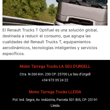
El Renault Trucks T Optifuel es una solución global,
destinada a reducir el consumo, que agrupa las
cualidades del Renault Trucks T, equipamientos
aerodinámicos, tecnologías inteligentes y servicios
específicos.
Motor Tàrrega Trucks LA SEU D’URGELL
Ctra. N-260 Km. 230 CP: 25700 La Seu d’Urgell
+34 973 35 24 22
Motor Tàrrega Trucks LLEIDA
Pol. Ind. Segre, Av. Indústria, Parcela 501 BIS, CP: 25191
Lleida