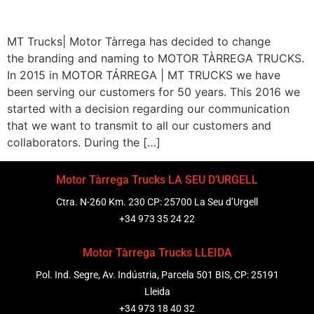
MT Trucks| Motor Tàrrega has decided to change
the branding and naming to MOTOR TÀRREGA TRUCKS.
In 2015 in MOTOR TÁRREGA | MT TRUCKS we have
been serving our customers for 50 years. This 2016 we
started with a decision regarding our communication
that we want to transmit to all our customers and
collaborators. During the […]
Motor Tàrrega Trucks LA SEU D’URGELL
Ctra. N-260 Km. 230 CP: 25700 La Seu d’Urgell
+34 973 35 24 22
Motor Tàrrega Trucks LLEIDA
Pol. Ind. Segre, Av. Indústria, Parcela 501 BIS, CP: 25191
Lleida
+34 973 18 40 32