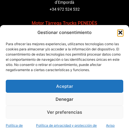
d’Empordà
+34 972 524 532
Motor Tàrrega Trucks PENEDÈS
Gestionar consentimiento
C/ Ponent 8, Pol. Ind. Sant Pere Molanta, CP: 08799
Olèrdola
Para ofrecer las mejores experiencias, utilizamos tecnologías como las
+34 931 69 11 91
cookies para almacenar y/o acceder a la información del dispositivo. El
consentimiento de estas tecnologías nos permitirá procesar datos como
Motor Tàrrega Trucks BARCELONA
el comportamiento de navegación o las identificaciones únicas en este
sitio. No consentir o retirar el consentimiento, puede afectar
Zona Franca, Carrer E, s/n 08040 Barcelona, España
negativamente a ciertas características y funciones.
+34 932 63 43 51
Aceptar
Contactar
Denegar
Política de calidad
Certificaciones
Política de privacidad
Ver preferencias
Política de cookies
Aviso legal
Condiciones generales
Canal de denuncias
Data Act
Política de
Política de privacidad y protección de
Aviso