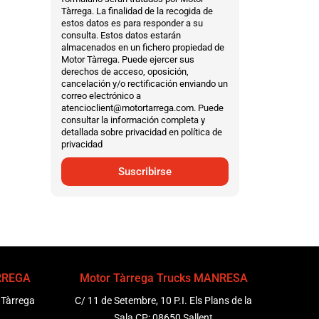
Tàrrega. La finalidad de la recogida de
estos datos es para responder a su
consulta. Estos datos estarán
almacenados en un fichero propiedad de
Motor Tàrrega. Puede ejercer sus
derechos de acceso, oposición,
cancelación y/o rectificación enviando un
correo electrónico a
atencioclient@motortarrega.com. Puede
consultar la información completa y
detallada sobre privacidad en política de
privacidad
Suscribirse
ÀRREGA
Motor Tàrrega Trucks MANRESA
 Tàrrega
C/ 11 de Setembre, 10 P.I. Els Plans de la
Sala CP: 08650 Sallent