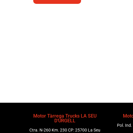
Motor Tàrrega Trucks LA SEU
Moto
D’URGELL
Pol. Ind.
Ctra. N-260 Km. 230 CP: 25700 La Seu