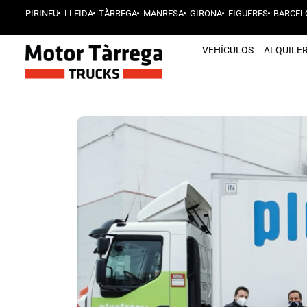
PIRINEU
LLEIDA
TÀRREGA
MANRESA
GIRONA
FIGUERES
BARCEL
VEHÍCULOS
ALQUILE