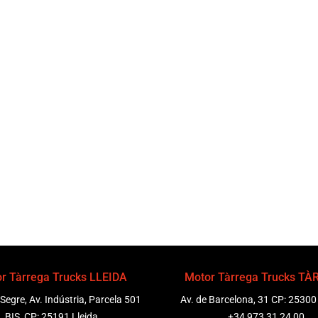
r Tàrrega Trucks LLEIDA
Motor Tàrrega Trucks T
 Segre, Av. Indústria, Parcela 501
Av. de Barcelona, 31 CP: 25300
BIS, CP: 25191 Lleida
+34 973 31 24 00