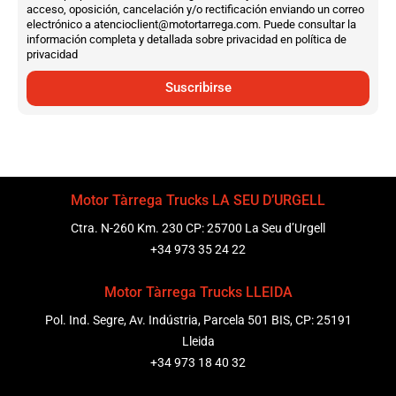
acceso, oposición, cancelación y/o rectificación enviando un correo
electrónico a atencioclient@motortarrega.com. Puede consultar la
información completa y detallada sobre privacidad en política de
privacidad
Suscribirse
Motor Tàrrega Trucks LA SEU D’URGELL
Ctra. N-260 Km. 230 CP: 25700 La Seu d’Urgell
+34 973 35 24 22
Motor Tàrrega Trucks LLEIDA
Pol. Ind. Segre, Av. Indústria, Parcela 501 BIS, CP: 25191
Lleida
+34 973 18 40 32