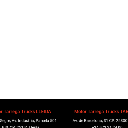
r Tàrrega Trucks LLEIDA
Motor Tàrrega Trucks T
 Segre, Av. Indústria, Parcela 501
Av. de Barcelona, 31 CP: 25300
BIS, CP: 25191 Lleida
+34 973 31 24 00