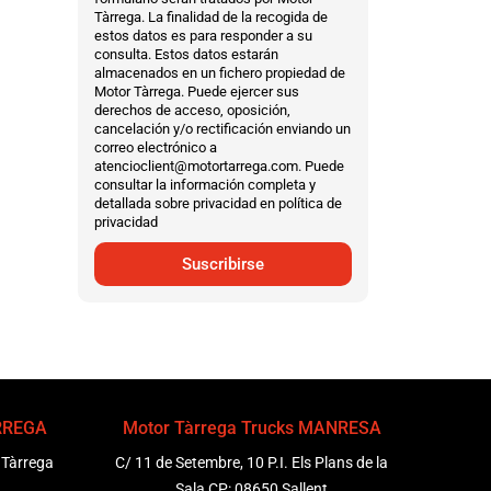
Tàrrega. La finalidad de la recogida de
estos datos es para responder a su
consulta. Estos datos estarán
almacenados en un fichero propiedad de
Motor Tàrrega. Puede ejercer sus
derechos de acceso, oposición,
cancelación y/o rectificación enviando un
correo electrónico a
atencioclient@motortarrega.com. Puede
consultar la información completa y
detallada sobre privacidad en política de
privacidad
Suscribirse
ÀRREGA
Motor Tàrrega Trucks MANRESA
 Tàrrega
C/ 11 de Setembre, 10 P.I. Els Plans de la
Sala CP: 08650 Sallent