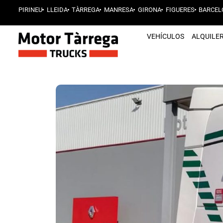
PIRINEU
LLEIDA
TÀRREGA
MANRESA
GIRONA
FIGUERES
BARCEL
VEHÍCULOS
ALQUILE