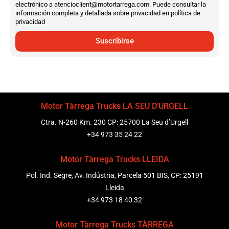
electrónico a atencioclient@motortarrega.com. Puede consultar la
información completa y detallada sobre privacidad en política de
privacidad
Suscribirse
Motor Tàrrega Trucks LA SEU D’URGELL
Ctra. N-260 Km. 230 CP: 25700 La Seu d’Urgell
+34 973 35 24 22
Motor Tàrrega Trucks LLEIDA
Pol. Ind. Segre, Av. Indústria, Parcela 501 BIS, CP: 25191
Lleida
+34 973 18 40 32
Motor Tàrrega Trucks TÀRREGA