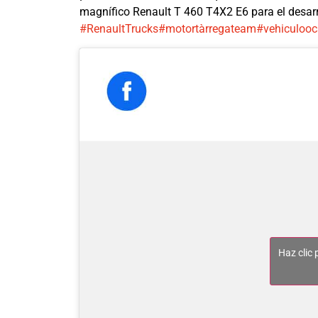
magnífico Renault T 460 T4X2 E6 para el desar
#RenaultTrucks
#motortàrregateam
#vehiculooc
Haz clic