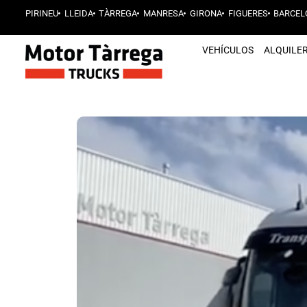
PIRINEU
LLEIDA
TÀRREGA
MANRESA
GIRONA
FIGUERES
BARCEL
VEHÍCULOS
ALQUILE