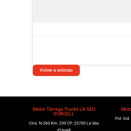
Volver a noticias
Motor Tàrrega Trucks LA SEU
Moto
D’URGELL
Pol. Ind.
Ctra. N-260 Km. 230 CP: 25700 La Seu
d’Urgell