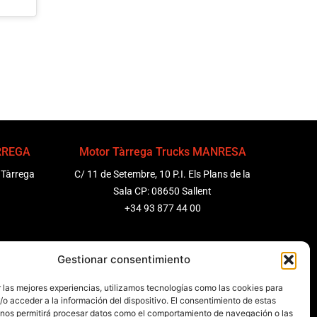
ÀRREGA
Motor Tàrrega Trucks MANRESA
 Tàrrega
C/ 11 de Setembre, 10 P.I. Els Plans de la
Sala CP: 08650 Sallent
+34 93 877 44 00
ENEDÈS
Motor Tàrrega Trucks BARCELONA
Gestionar consentimiento
 Molanta,
Zona Franca, Carrer E, s/n 08040
 las mejores experiencias, utilizamos tecnologías como las cookies para
Barcelona, España
o acceder a la información del dispositivo. El consentimiento de estas
+34 932 63 43 51
 nos permitirá procesar datos como el comportamiento de navegación o las