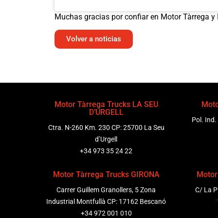
Muchas gracias por confiar en Motor Tàrrega y 
Volver a noticias
Motor Tàrrega Trucks LA SEU
Moto
D’URGELL
Pol. Ind.
Ctra. N-260 Km. 230 CP: 25700 La Seu
d’Urgell
+34 973 35 24 22
Motor Tàrrega Trucks GIRONA
Motor
Carrer Guillem Granollers, 5 Zona
C/ La P
Industrial Montfullà CP: 17162 Bescanó
+34 972 001 010