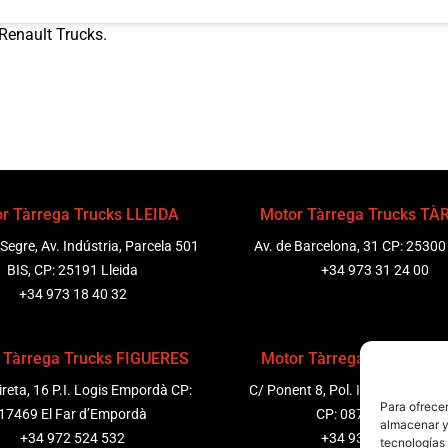
Renault Trucks.
r Tàrrega Trucks LLEIDA
Motor Tàrrega Trucks T
 Segre, Av. Indústria, Parcela 501
Av. de Barcelona, 31 CP: 25300
BIS, CP: 25191 Lleida
+34 973 31 24 00
+34 973 18 40 32
 Tàrrega Trucks FIGUERES
Motor Tàrrega Trucks P
ireta, 16 P.I. Logis Empordà CP:
C/ Ponent 8, Pol. Ind. Sant Pere
Para ofrecer
17469 El Far d’Empordà
CP: 08799 Olèrdola
almacenar y/
+34 972 524 532
+34 931 69 11 91
tecnologías