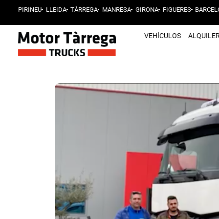
PIRINEU
LLEIDA
TÀRREGA
MANRESA
GIRONA
FIGUERES
BARCEL
VEHÍCULOS
ALQUILE