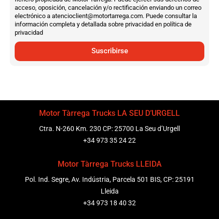
acceso, oposición, cancelación y/o rectificación enviando un correo
electrónico a atencioclient@motortarrega.com. Puede consultar la
información completa y detallada sobre privacidad en política de
privacidad
Suscribirse
Motor Tàrrega Trucks LA SEU D’URGELL
Ctra. N-260 Km. 230 CP: 25700 La Seu d’Urgell
+34 973 35 24 22
Motor Tàrrega Trucks LLEIDA
Pol. Ind. Segre, Av. Indústria, Parcela 501 BIS, CP: 25191
Lleida
+34 973 18 40 32