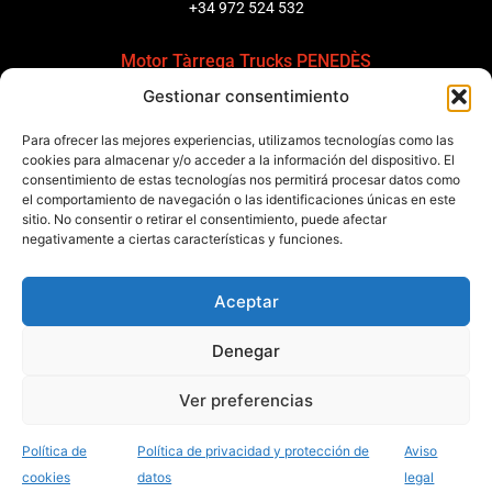
+34 972 524 532
Motor Tàrrega Trucks PENEDÈS
Gestionar consentimiento
C/ Ponent 8, Pol. Ind. Sant Pere Molanta, CP: 08799
Olèrdola
Para ofrecer las mejores experiencias, utilizamos tecnologías como las
+34 931 69 11 91
cookies para almacenar y/o acceder a la información del dispositivo. El
consentimiento de estas tecnologías nos permitirá procesar datos como
Motor Tàrrega Trucks BARCELONA
el comportamiento de navegación o las identificaciones únicas en este
sitio. No consentir o retirar el consentimiento, puede afectar
Zona Franca, Carrer E, s/n 08040 Barcelona, España
negativamente a ciertas características y funciones.
+34 932 63 43 51
Aceptar
Contactar
Denegar
Política de calidad
Certificaciones
Política de privacidad
Ver preferencias
Política de cookies
Aviso legal
Condiciones generales
Canal de denuncias
Data Act
Política de
Política de privacidad y protección de
Aviso
Desarrollado por Marketing Acción
cookies
datos
legal