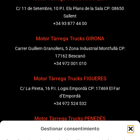
C/ 11 de Setembre, 10 P.I. Els Plans de la Sala CP: 08650
Sallent
+34 93 877 44 00
Motor Tàrrega Trucks GIRONA
Carrer Guillem Granollers, 5 Zona Industrial Montfullà CP:
17162 Bescanó
+34 972 001 010
Motor Tàrrega Trucks FIGUERES
C/ La Pireta, 16 P.I. Logis Empordà CP: 17469 El Far
d’Empordà
+34 972 524 532
Motor Tàrrega Trucks PENEDÈS
Gestionar consentimiento
C/ Ponent 8, Pol. Ind. Sant Pere Molanta, CP: 08799
Olèrdola