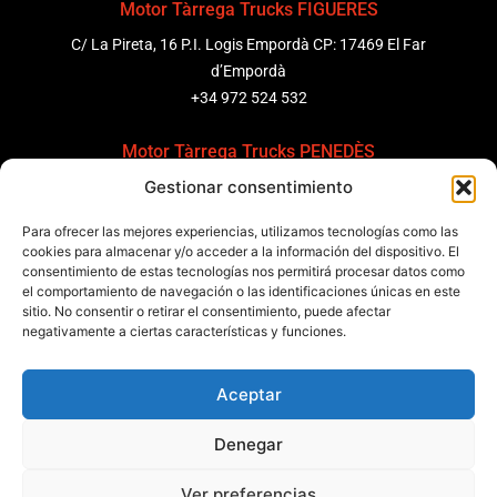
Motor Tàrrega Trucks FIGUERES
C/ La Pireta, 16 P.I. Logis Empordà CP: 17469 El Far
d’Empordà
+34 972 524 532
Motor Tàrrega Trucks PENEDÈS
Gestionar consentimiento
C/ Ponent 8, Pol. Ind. Sant Pere Molanta, CP: 08799
Olèrdola
Para ofrecer las mejores experiencias, utilizamos tecnologías como las
+34 931 69 11 91
cookies para almacenar y/o acceder a la información del dispositivo. El
consentimiento de estas tecnologías nos permitirá procesar datos como
el comportamiento de navegación o las identificaciones únicas en este
Motor Tàrrega Trucks BARCELONA
sitio. No consentir o retirar el consentimiento, puede afectar
Zona Franca, Carrer E, s/n 08040 Barcelona, España
negativamente a ciertas características y funciones.
+34 932 63 43 51
Aceptar
Contactar
Denegar
Política de calidad
Certificaciones
Política de privacidad
Ver preferencias