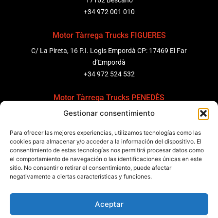
17162 Bescanó
+34 972 001 010
Motor Tàrrega Trucks FIGUERES
C/ La Pireta, 16 P.I. Logis Empordà CP: 17469 El Far
d’Empordà
+34 972 524 532
Motor Tàrrega Trucks PENEDÈS
Gestionar consentimiento
C/ Ponent 8, Pol. Ind. Sant Pere Molanta, CP: 08799
Olèrdola
Para ofrecer las mejores experiencias, utilizamos tecnologías como las
+34 931 69 11 91
cookies para almacenar y/o acceder a la información del dispositivo. El
consentimiento de estas tecnologías nos permitirá procesar datos como
el comportamiento de navegación o las identificaciones únicas en este
Motor Tàrrega Trucks BARCELONA
sitio. No consentir o retirar el consentimiento, puede afectar
Zona Franca, Carrer E, s/n 08040 Barcelona, España
negativamente a ciertas características y funciones.
+34 932 63 43 51
Aceptar