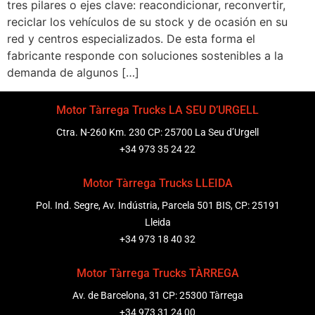
tres pilares o ejes clave: reacondicionar, reconvertir,
reciclar los vehículos de su stock y de ocasión en su
red y centros especializados. De esta forma el
fabricante responde con soluciones sostenibles a la
demanda de algunos […]
Motor Tàrrega Trucks LA SEU D’URGELL
Ctra. N-260 Km. 230 CP: 25700 La Seu d’Urgell
+34 973 35 24 22
Motor Tàrrega Trucks LLEIDA
Pol. Ind. Segre, Av. Indústria, Parcela 501 BIS, CP: 25191
Lleida
+34 973 18 40 32
Motor Tàrrega Trucks TÀRREGA
Av. de Barcelona, 31 CP: 25300 Tàrrega
+34 973 31 24 00