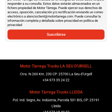
responder a su consulta. Estos datos estarán almacenados en un
fichero propiedad de Motor Tàrrega. Puede ejercer sus derechos de
acceso, oposición, cancelación y/o rectificación enviando un correo
electrónico a atencioclient@motortarrega.com. Puede consultar la
información completa y detallada sobre privacidad en política de
privacidad
Suscribirse
Motor Tàrrega Trucks LA SEU D’URGELL
Ctra. N-260 Km. 230 CP: 25700 La Seu d’Urgell
+34 973 35 24 22
Motor Tàrrega Trucks LLEIDA
Pol. Ind. Segre, Av. Indústria, Parcela 501 BIS, CP: 25191
Lleida