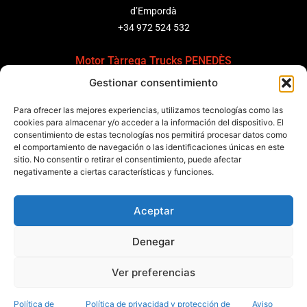
d’Empordà
+34 972 524 532
Motor Tàrrega Trucks PENEDÈS
Gestionar consentimiento
C/ Ponent 8, Pol. Ind. Sant Pere Molanta, CP: 08799
Olèrdola
Para ofrecer las mejores experiencias, utilizamos tecnologías como las
+34 931 69 11 91
cookies para almacenar y/o acceder a la información del dispositivo. El
consentimiento de estas tecnologías nos permitirá procesar datos como
el comportamiento de navegación o las identificaciones únicas en este
Motor Tàrrega Trucks BARCELONA
sitio. No consentir o retirar el consentimiento, puede afectar
Zona Franca, Carrer E, s/n 08040 Barcelona, España
negativamente a ciertas características y funciones.
+34 932 63 43 51
Aceptar
Contactar
Denegar
Política de calidad
Certificaciones
Política de privacidad
Ver preferencias
Política de cookies
Aviso legal
Condiciones generales
Canal de denuncias
Data Act
Política de
Política de privacidad y protección de
Aviso