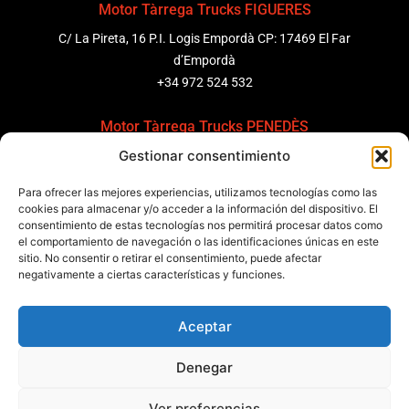
Motor Tàrrega Trucks FIGUERES
C/ La Pireta, 16 P.I. Logis Empordà CP: 17469 El Far
d’Empordà
+34 972 524 532
Motor Tàrrega Trucks PENEDÈS
Gestionar consentimiento
C/ Ponent 8, Pol. Ind. Sant Pere Molanta, CP: 08799
Olèrdola
Para ofrecer las mejores experiencias, utilizamos tecnologías como las
+34 931 69 11 91
cookies para almacenar y/o acceder a la información del dispositivo. El
consentimiento de estas tecnologías nos permitirá procesar datos como
el comportamiento de navegación o las identificaciones únicas en este
Motor Tàrrega Trucks BARCELONA
sitio. No consentir o retirar el consentimiento, puede afectar
Zona Franca, Carrer E, s/n 08040 Barcelona, España
negativamente a ciertas características y funciones.
+34 932 63 43 51
Aceptar
Contactar
Denegar
Política de calidad
Certificaciones
Política de privacidad
Ver preferencias