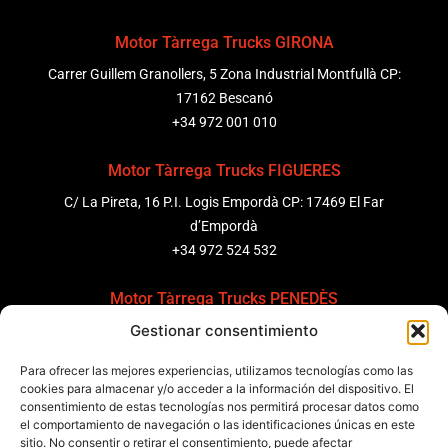
Motor Tàrrega Trucks GIRONA
Carrer Guillem Granollers, 5 Zona Industrial Montfullà CP:
17162 Bescanó
+34 972 001 010
Motor Tàrrega Trucks FIGUERES
C/ La Pireta, 16 P.I. Logis Empordà CP: 17469 El Far
d’Empordà
+34 972 524 532
Motor Tàrrega Trucks PENEDÈS
Gestionar consentimiento
C/ Ponent 8, Pol. Ind. Sant Pere Molanta, CP: 08799
Olèrdola
Para ofrecer las mejores experiencias, utilizamos tecnologías como las
+34 931 69 11 91
cookies para almacenar y/o acceder a la información del dispositivo. El
consentimiento de estas tecnologías nos permitirá procesar datos como
el comportamiento de navegación o las identificaciones únicas en este
Motor Tàrrega Trucks BARCELONA
sitio. No consentir o retirar el consentimiento, puede afectar