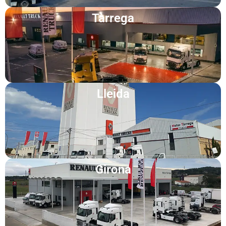
Tàrrega
Lleida
Girona