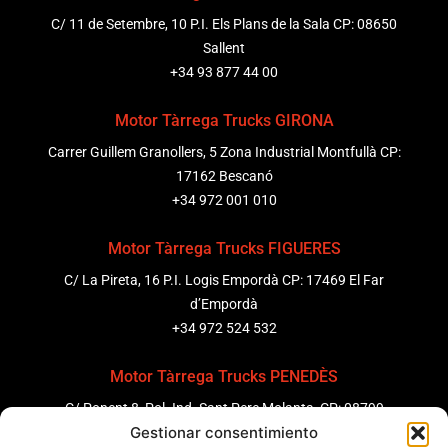
C/ 11 de Setembre, 10 P.I. Els Plans de la Sala CP: 08650
Sallent
+34 93 877 44 00
Motor Tàrrega Trucks GIRONA
Carrer Guillem Granollers, 5 Zona Industrial Montfullà CP:
17162 Bescanó
+34 972 001 010
Motor Tàrrega Trucks FIGUERES
C/ La Pireta, 16 P.I. Logis Empordà CP: 17469 El Far
d’Empordà
+34 972 524 532
Motor Tàrrega Trucks PENEDÈS
C/ Ponent 8, Pol. Ind. Sant Pere Molanta, CP: 08799
Gestionar consentimiento
Olèrdola