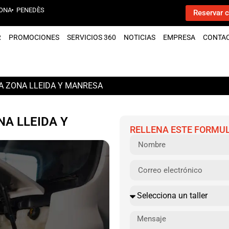
ONA
PENEDÈS
Reservar c
R
PROMOCIONES
SERVICIOS 360
NOTICIAS
EMPRESA
CONTA
A ZONA LLEIDA Y MANRESA
A LLEIDA Y
RELLENA ESTE FORMUL