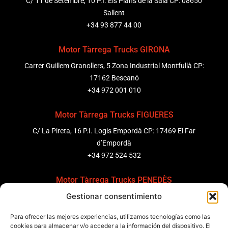
C/ 11 de Setembre, 10 P.I. Els Plans de la Sala CP: 08650
Sallent
+34 93 877 44 00
Motor Tàrrega Trucks GIRONA
Carrer Guillem Granollers, 5 Zona Industrial Montfullà CP:
17162 Bescanó
+34 972 001 010
Motor Tàrrega Trucks FIGUERES
C/ La Pireta, 16 P.I. Logis Empordà CP: 17469 El Far
d’Empordà
+34 972 524 532
Motor Tàrrega Trucks PENEDÈS
Gestionar consentimiento
C/ Ponent 8, Pol. Ind. Sant Pere Molanta, CP: 08799
Olèrdola
Para ofrecer las mejores experiencias, utilizamos tecnologías como las
+34 931 69 11 91
cookies para almacenar y/o acceder a la información del dispositivo. El