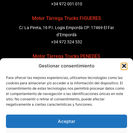
+34 972 001 010
Motor Tàrrega Trucks FIGUERES
C/ La Pireta, 16 P.I. Logis Empordà CP: 17469 El Far
d’Empordà
+34 972 524 532
Motor Tàrrega Trucks PENEDÈS
Gestionar consentimiento
C/ Ponent 8, Pol. Ind. Sant Pere Molanta, CP: 08799
Olèrdola
Para ofrecer las mejores experiencias, utilizamos tecnologías como las
+34 931 69 11 91
cookies para almacenar y/o acceder a la información del dispositivo. El
consentimiento de estas tecnologías nos permitirá procesar datos como
el comportamiento de navegación o las identificaciones únicas en este
Motor Tàrrega Trucks BARCELONA
sitio. No consentir o retirar el consentimiento, puede afectar
Zona Franca, Carrer E, s/n 08040 Barcelona, España
negativamente a ciertas características y funciones.
+34 932 63 43 51
Aceptar
Contactar