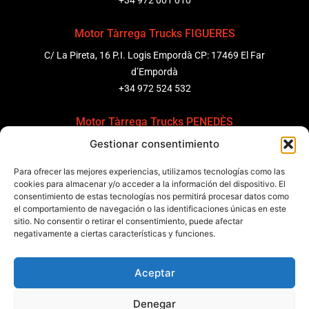
+34 972 001 010
Motor Tàrrega Trucks FIGUERES
C/ La Pireta, 16 P.I. Logis Empordà CP: 17469 El Far
d’Empordà
+34 972 524 532
Motor Tàrrega Trucks PENEDÈS
Gestionar consentimiento
C/ Ponent 8, Pol. Ind. Sant Pere Molanta, CP: 08799
Olèrdola
Para ofrecer las mejores experiencias, utilizamos tecnologías como las
+34 931 69 11 91
cookies para almacenar y/o acceder a la información del dispositivo. El
consentimiento de estas tecnologías nos permitirá procesar datos como
el comportamiento de navegación o las identificaciones únicas en este
Motor Tàrrega Trucks BARCELONA
sitio. No consentir o retirar el consentimiento, puede afectar
Zona Franca, Carrer E, s/n 08040 Barcelona, España
negativamente a ciertas características y funciones.
+34 932 63 43 51
Aceptar
Contactar
Denegar