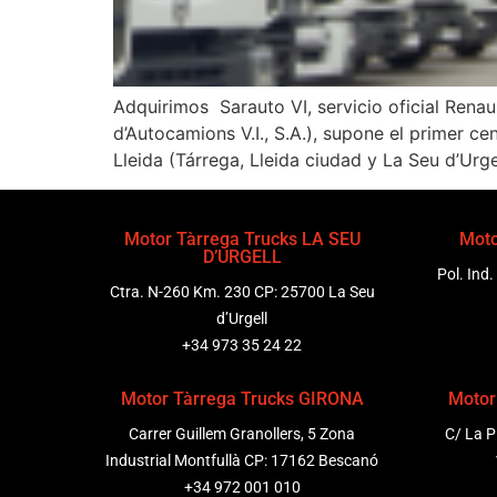
Adquirimos Sarauto VI, servicio oficial Renau
d’Autocamions V.I., S.A.), supone el primer c
Lleida (Tárrega, Lleida ciudad y La Seu d’Urgel
Motor Tàrrega Trucks LA SEU
Moto
D’URGELL
Pol. Ind.
Ctra. N-260 Km. 230 CP: 25700 La Seu
d’Urgell
+34 973 35 24 22
Motor Tàrrega Trucks GIRONA
Motor
Carrer Guillem Granollers, 5 Zona
C/ La P
Industrial Montfullà CP: 17162 Bescanó
+34 972 001 010