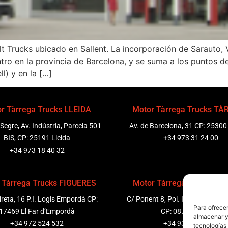
lt Trucks ubicado en Sallent. La incorporación de Sarauto, V
entro en la provincia de Barcelona, y se suma a los puntos d
l) y en la […]
r Tàrrega Trucks LLEIDA
Motor Tàrrega Trucks T
 Segre, Av. Indústria, Parcela 501
Av. de Barcelona, 31 CP: 25300
BIS, CP: 25191 Lleida
+34 973 31 24 00
+34 973 18 40 32
 Tàrrega Trucks FIGUERES
Motor Tàrrega Trucks P
ireta, 16 P.I. Logis Empordà CP:
C/ Ponent 8, Pol. Ind. Sant Pere
Para ofrecer
17469 El Far d’Empordà
CP: 08799 Olèrdola
almacenar y/
+34 972 524 532
+34 931 69 11 91
tecnologías