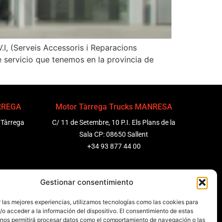
.I, (Serveis Accessoris i Reparacions
e servicio que tenemos en la provincia de
ÀRREGA
Motor Tàrrega Trucks MANRESA
 Tàrrega
C/ 11 de Setembre, 10 P.I. Els Plans de la
Sala CP: 08650 Sallent
+34 93 877 44 00
ENEDÈS
Motor Tàrrega Trucks BARCELONA
Gestionar consentimiento
 Molanta,
Zona Franca, Carrer E, s/n 08040
 las mejores experiencias, utilizamos tecnologías como las cookies para
Barcelona, España
o acceder a la información del dispositivo. El consentimiento de estas
+34 932 63 43 51
 nos permitirá procesar datos como el comportamiento de navegación o las