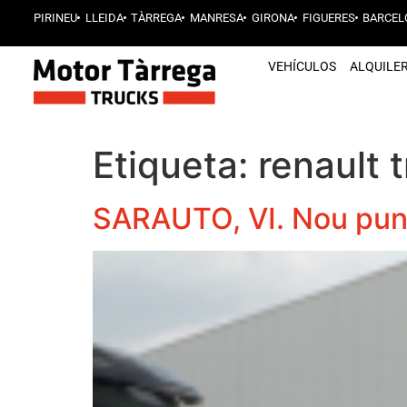
PIRINEU
LLEIDA
TÀRREGA
MANRESA
GIRONA
FIGUERES
BARCEL
VEHÍCULOS
ALQUILE
Etiqueta:
renault 
SARAUTO, VI. Nou punt