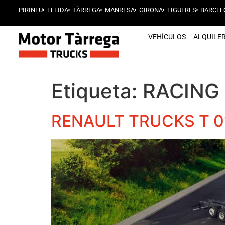
PIRINEU
LLEIDA
TÀRREGA
MANRESA
GIRONA
FIGUERES
BARCEL
VEHÍCULOS
ALQUILE
Etiqueta:
RACING 
RENAULT TRUCKS T 0