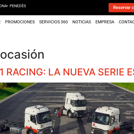
ONA
PENEDÈS
Reservar c
R
PROMOCIONES
SERVICIOS 360
NOTICIAS
EMPRESA
CONTA
ocasión
1 RACING: LA NUEVA SERIE 