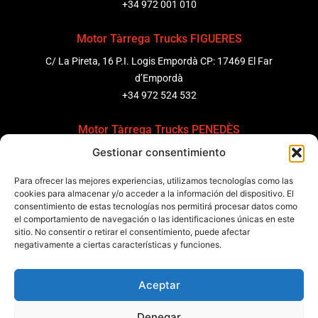
+34 972 001 010
Motor Tàrrega Trucks FIGUERES
C/ La Pireta, 16 P.I. Logis Empordà CP: 17469 El Far
d’Empordà
+34 972 524 532
Motor Tàrrega Trucks PENEDÈS
Gestionar consentimiento
C/ Ponent 8, Pol. Ind. Sant Pere Molanta, CP: 08799
Olèrdola
Para ofrecer las mejores experiencias, utilizamos tecnologías como las
+34 931 69 11 91
cookies para almacenar y/o acceder a la información del dispositivo. El
consentimiento de estas tecnologías nos permitirá procesar datos como
Motor Tàrrega Trucks BARCELONA
el comportamiento de navegación o las identificaciones únicas en este
sitio. No consentir o retirar el consentimiento, puede afectar
Zona Franca, Carrer E, s/n 08040 Barcelona, España
negativamente a ciertas características y funciones.
+34 932 63 43 51
Aceptar
Contactar
Denegar