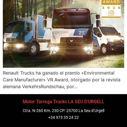
Renault Trucks ha ganado el premio «Environmental
Care Manufacturer» VR Award, otorgado por la revista
alemana VerkehrsRundschau, por…
Motor Tàrrega Trucks LA SEU D’URGELL
Ctra. N-260 Km. 230 CP: 25700 La Seu d’Urgell
+34 973 35 24 22