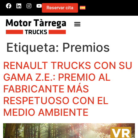
Reservar cita
Etiqueta:
Premios
RENAULT TRUCKS CON SU
GAMA Z.E.: PREMIO AL
FABRICANTE MÁS
RESPETUOSO CON EL
MEDIO AMBIENTE