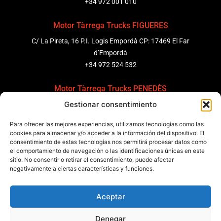
+34 972 001 010
Motor Tàrrega Trucks FIGUERES
C/ La Pireta, 16 P.I. Logis Empordà CP: 17469 El Far
d’Empordà
+34 972 524 532
Motor Tàrrega Trucks PENEDÈS
Gestionar consentimiento
C/ Ponent 8, Pol. Ind. Sant Pere Molanta, CP: 08799
Olèrdola
Para ofrecer las mejores experiencias, utilizamos tecnologías como las
+34 931 69 11 91
cookies para almacenar y/o acceder a la información del dispositivo. El
consentimiento de estas tecnologías nos permitirá procesar datos como
el comportamiento de navegación o las identificaciones únicas en este
Motor Tàrrega Trucks BARCELONA
sitio. No consentir o retirar el consentimiento, puede afectar
Zona Franca, Carrer E, s/n 08040 Barcelona, España
negativamente a ciertas características y funciones.
+34 932 63 43 51
Aceptar
Contactar
Denegar