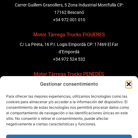
Carrer Guillem Granollers, 5 Zona Industrial Montfullà CP:
17162 Bescanó
+34 972 001 010
Motor Tàrrega Trucks FIGUERES
C/ La Pireta, 16 P.I. Logis Empordà CP: 17469 El Far
d’Empordà
+34 972 524 532
Motor Tàrrega Trucks PENEDÈS
Gestionar consentimiento
C/ Ponent 8, Pol. Ind. Sant Pere Molanta, CP: 08799
Olèrdola
Para ofrecer las mejores experiencias, utilizamos tecnologías como las
+34 931 69 11 91
cookies para almacenar y/o acceder a la información del dispositivo. El
consentimiento de estas tecnologías nos permitirá procesar datos como
el comportamiento de navegación o las identificaciones únicas en este
Motor Tàrrega Trucks BARCELONA
sitio. No consentir o retirar el consentimiento, puede afectar
Zona Franca, Carrer E, s/n 08040 Barcelona, España
negativamente a ciertas características y funciones.
+34 932 63 43 51