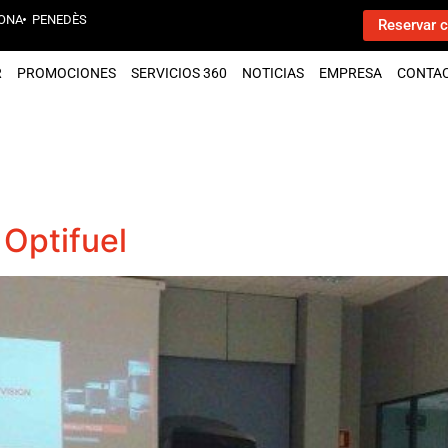
ONA
PENEDÈS
Reservar c
R
PROMOCIONES
SERVICIOS 360
NOTICIAS
EMPRESA
CONTA
 Optifuel