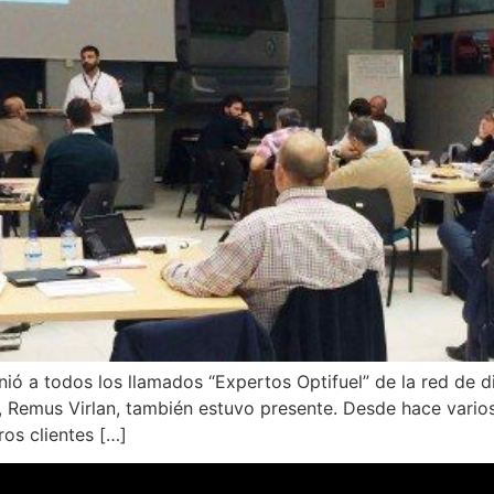
ió a todos los llamados “Expertos Optifuel” de la red de di
, Remus Virlan, también estuvo presente. Desde hace vari
ros clientes […]