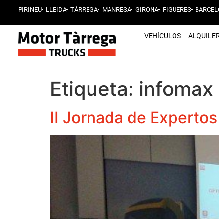
PIRINEU
LLEIDA
TÀRREGA
MANRESA
GIRONA
FIGUERES
BARCEL
VEHÍCULOS
ALQUILE
Etiqueta:
infomax
II Jornada de Expertos