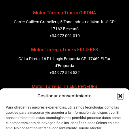
Motor Tàrrega Trucks GIRONA
Carrer Guillem Granollers, 5 Zona Industrial Montfullà CP:
17162 Bescanó
+34 972 001 010
Motor Tàrrega Trucks FIGUERES
C/ La Pireta, 16 P.I. Logis Empordà CP: 17469 El Far
d’Empordà
+34 972 524 532
Motor Tàrrega Trucks PENEDÈS
Gestionar consentimiento
C/ Ponent 8, Pol. Ind. Sant Pere Molanta, CP: 08799
Olèrdola
Para ofrecer las mejores experiencias, utilizamos tecnologías como las
+34 931 69 11 91
cookies para almacenar y/o acceder a la información del dispositivo. El
consentimiento de estas tecnologías nos permitirá procesar datos como
el comportamiento de navegación o las identificaciones únicas en este
Motor Tàrrega Trucks BARCELONA
sitio. No consentir o retirar el consentimiento, puede afectar