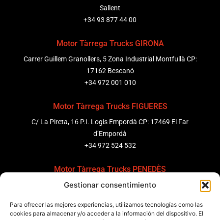
Sallent
+34 93 877 44 00
Motor Tàrrega Trucks GIRONA
Carrer Guillem Granollers, 5 Zona Industrial Montfullà CP:
17162 Bescanó
+34 972 001 010
Motor Tàrrega Trucks FIGUERES
C/ La Pireta, 16 P.I. Logis Empordà CP: 17469 El Far
d’Empordà
+34 972 524 532
Motor Tàrrega Trucks PENEDÈS
Gestionar consentimiento
C/ Ponent 8, Pol. Ind. Sant Pere Molanta, CP: 08799
Olèrdola
Para ofrecer las mejores experiencias, utilizamos tecnologías como las
+34 931 69 11 91
cookies para almacenar y/o acceder a la información del dispositivo. El