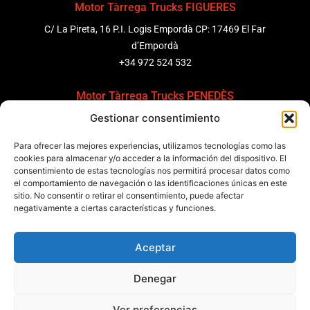
Motor Tàrrega Trucks FIGUERES
C/ La Pireta, 16 P.I. Logis Empordà CP: 17469 El Far
d’Empordà
+34 972 524 532
Motor Tàrrega Trucks PENEDÈS
Gestionar consentimiento
C/ Ponent 8, Pol. Ind. Sant Pere Molanta, CP: 08799
Olèrdola
Para ofrecer las mejores experiencias, utilizamos tecnologías como las
+34 931 69 11 91
cookies para almacenar y/o acceder a la información del dispositivo. El
consentimiento de estas tecnologías nos permitirá procesar datos como
el comportamiento de navegación o las identificaciones únicas en este
Motor Tàrrega Trucks BARCELONA
sitio. No consentir o retirar el consentimiento, puede afectar
Zona Franca, Carrer E, s/n 08040 Barcelona, España
negativamente a ciertas características y funciones.
+34 932 63 43 51
Aceptar
Contactar
Denegar
Política de calidad
Certificaciones
Política de privacidad
Ver preferencias