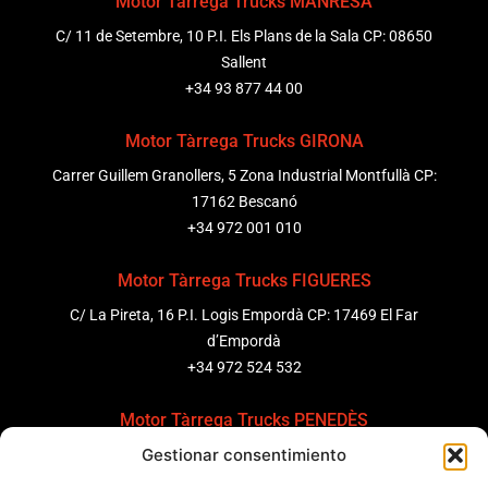
Motor Tàrrega Trucks MANRESA
C/ 11 de Setembre, 10 P.I. Els Plans de la Sala CP: 08650
Sallent
+34 93 877 44 00
Motor Tàrrega Trucks GIRONA
Carrer Guillem Granollers, 5 Zona Industrial Montfullà CP:
17162 Bescanó
+34 972 001 010
Motor Tàrrega Trucks FIGUERES
C/ La Pireta, 16 P.I. Logis Empordà CP: 17469 El Far
d’Empordà
+34 972 524 532
Motor Tàrrega Trucks PENEDÈS
Gestionar consentimiento
C/ Ponent 8, Pol. Ind. Sant Pere Molanta, CP: 08799
Olèrdola