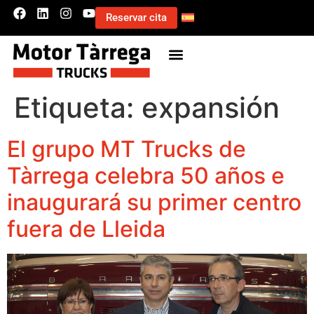
Reservar cita
Etiqueta:
expansión
El grupo MT Trucks de
Tàrrega celebra 50 años e
inaugurará su primer centro
fuera de Lleida