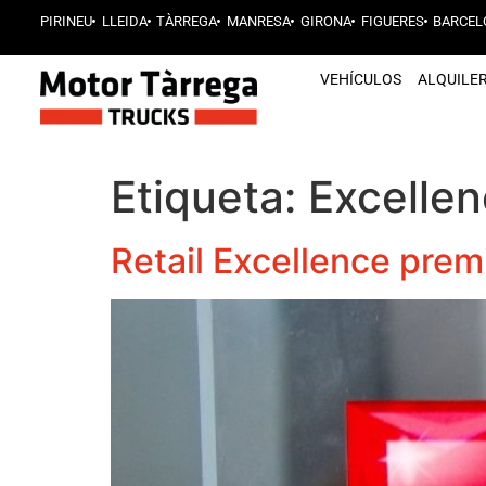
PIRINEU
LLEIDA
TÀRREGA
MANRESA
GIRONA
FIGUERES
BARCEL
VEHÍCULOS
ALQUILE
Etiqueta:
Excelle
Retail Excellence prem