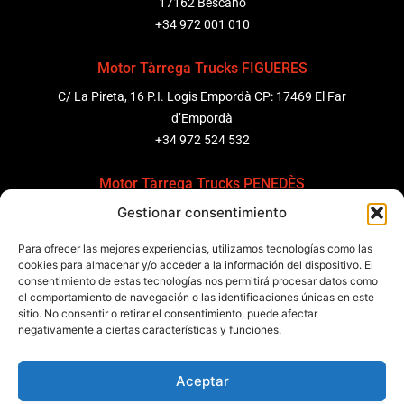
17162 Bescanó
+34 972 001 010
Motor Tàrrega Trucks FIGUERES
C/ La Pireta, 16 P.I. Logis Empordà CP: 17469 El Far
d’Empordà
+34 972 524 532
Motor Tàrrega Trucks PENEDÈS
Gestionar consentimiento
C/ Ponent 8, Pol. Ind. Sant Pere Molanta, CP: 08799
Olèrdola
Para ofrecer las mejores experiencias, utilizamos tecnologías como las
+34 931 69 11 91
cookies para almacenar y/o acceder a la información del dispositivo. El
consentimiento de estas tecnologías nos permitirá procesar datos como
el comportamiento de navegación o las identificaciones únicas en este
Motor Tàrrega Trucks BARCELONA
sitio. No consentir o retirar el consentimiento, puede afectar
Zona Franca, Carrer E, s/n 08040 Barcelona, España
negativamente a ciertas características y funciones.
+34 932 63 43 51
Aceptar