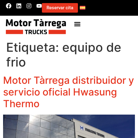
Reservar cita
Etiqueta:
equipo de
frio
Motor Tàrrega distribuidor y
servicio oficial Hwasung
Thermo