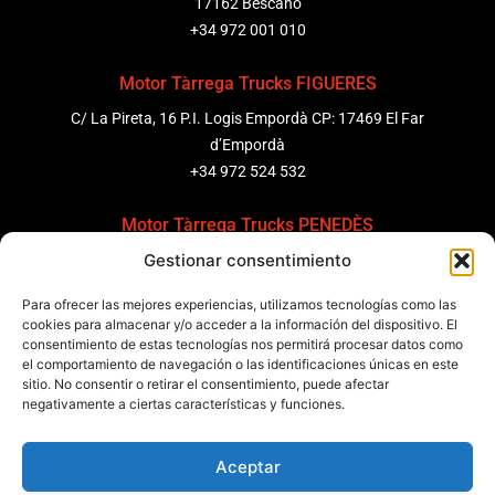
17162 Bescanó
+34 972 001 010
Motor Tàrrega Trucks FIGUERES
C/ La Pireta, 16 P.I. Logis Empordà CP: 17469 El Far
d’Empordà
+34 972 524 532
Motor Tàrrega Trucks PENEDÈS
Gestionar consentimiento
C/ Ponent 8, Pol. Ind. Sant Pere Molanta, CP: 08799
Olèrdola
Para ofrecer las mejores experiencias, utilizamos tecnologías como las
+34 931 69 11 91
cookies para almacenar y/o acceder a la información del dispositivo. El
consentimiento de estas tecnologías nos permitirá procesar datos como
el comportamiento de navegación o las identificaciones únicas en este
Motor Tàrrega Trucks BARCELONA
sitio. No consentir o retirar el consentimiento, puede afectar
Zona Franca, Carrer E, s/n 08040 Barcelona, España
negativamente a ciertas características y funciones.
+34 932 63 43 51
Aceptar