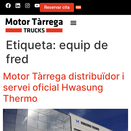
Reservar cita
Etiqueta:
equip de
fred
Motor Tàrrega distribuïdor i
servei oficial Hwasung
Thermo