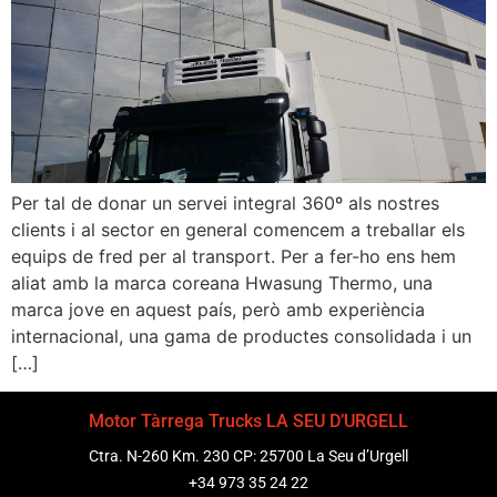
Per tal de donar un servei integral 360º als nostres
clients i al sector en general comencem a treballar els
equips de fred per al transport. Per a fer-ho ens hem
aliat amb la marca coreana Hwasung Thermo, una
marca jove en aquest país, però amb experiència
internacional, una gama de productes consolidada i un
[…]
Motor Tàrrega Trucks LA SEU D’URGELL
Ctra. N-260 Km. 230 CP: 25700 La Seu d’Urgell
+34 973 35 24 22