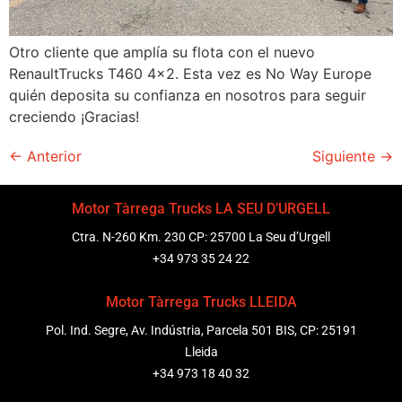
Otro cliente que amplía su flota con el nuevo
RenaultTrucks T460 4×2. Esta vez es No Way Europe
quién deposita su confianza en nosotros para seguir
creciendo ¡Gracias!
←
Anterior
Siguiente
→
Motor Tàrrega Trucks LA SEU D’URGELL
Ctra. N-260 Km. 230 CP: 25700 La Seu d’Urgell
+34 973 35 24 22
Motor Tàrrega Trucks LLEIDA
Pol. Ind. Segre, Av. Indústria, Parcela 501 BIS, CP: 25191
Lleida
+34 973 18 40 32