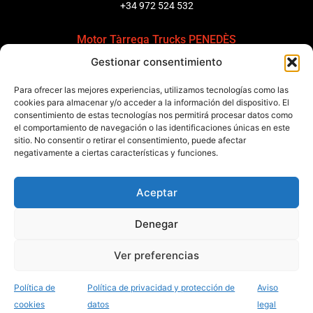
+34 972 524 532
Motor Tàrrega Trucks PENEDÈS
Gestionar consentimiento
C/ Ponent 8, Pol. Ind. Sant Pere Molanta, CP: 08799
Olèrdola
Para ofrecer las mejores experiencias, utilizamos tecnologías como las
+34 931 69 11 91
cookies para almacenar y/o acceder a la información del dispositivo. El
consentimiento de estas tecnologías nos permitirá procesar datos como
el comportamiento de navegación o las identificaciones únicas en este
Motor Tàrrega Trucks BARCELONA
sitio. No consentir o retirar el consentimiento, puede afectar
Zona Franca, Carrer E, s/n 08040 Barcelona, España
negativamente a ciertas características y funciones.
+34 932 63 43 51
Aceptar
Contactar
Denegar
Política de calidad
Certificaciones
Política de privacidad
Ver preferencias
Política de cookies
Aviso legal
Condiciones generales
Canal de denuncias
Data Act
Política de
Política de privacidad y protección de
Aviso
Desarrollado por Marketing Acción
cookies
datos
legal