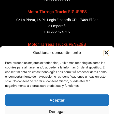
Motor Tàrrega Trucks FIGUERES
C/ La Pireta, 16 P.I. Logis Empordà CP: 17469 El Far
d’Empordà
+34 972 524 532
Motor Tàrrega Trucks PENEDÈS
Gestionar consentimiento
C/ Ponent 8, Pol. Ind. Sant Pere Molanta, CP: 08799
Olèrdola
Para ofrecer las mejores experiencias, utilizamos tecnologías como las
+34 931 69 11 91
cookies para almacenar y/o acceder a la información del dispositivo. El
consentimiento de estas tecnologías nos permitirá procesar datos como
Motor Tàrrega Trucks BARCELONA
el comportamiento de navegación o las identificaciones únicas en este
sitio. No consentir o retirar el consentimiento, puede afectar
Zona Franca, Carrer E, s/n 08040 Barcelona, España
negativamente a ciertas características y funciones.
+34 932 63 43 51
Aceptar
Contactar
Denegar