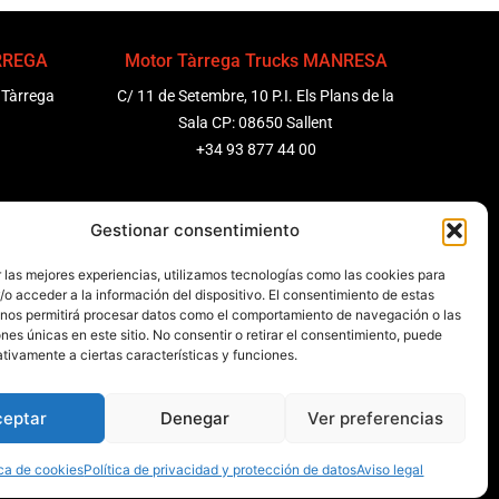
ÀRREGA
Motor Tàrrega Trucks MANRESA
 Tàrrega
C/ 11 de Setembre, 10 P.I. Els Plans de la
Sala CP: 08650 Sallent
+34 93 877 44 00
ENEDÈS
Motor Tàrrega Trucks BARCELONA
Gestionar consentimiento
 Molanta,
Zona Franca, Carrer E, s/n 08040
 las mejores experiencias, utilizamos tecnologías como las cookies para
Barcelona, España
o acceder a la información del dispositivo. El consentimiento de estas
+34 932 63 43 51
 nos permitirá procesar datos como el comportamiento de navegación o las
ones únicas en este sitio. No consentir o retirar el consentimiento, puede
tivamente a ciertas características y funciones.
ceptar
Denegar
Ver preferencias
les
Canal de denuncias
Data Act
ica de cookies
Política de privacidad y protección de datos
Aviso legal