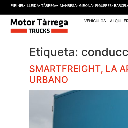
PIRINEU
LLEIDA
TÀRREGA
MANRESA
GIRONA
FIGUERES
BARCEL
VEHÍCULOS
ALQUILE
Etiqueta:
conducc
SMARTFREIGHT, LA A
URBANO