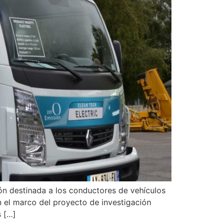
ón destinada a los conductores de vehículos
 el marco del proyecto de investigación
s […]