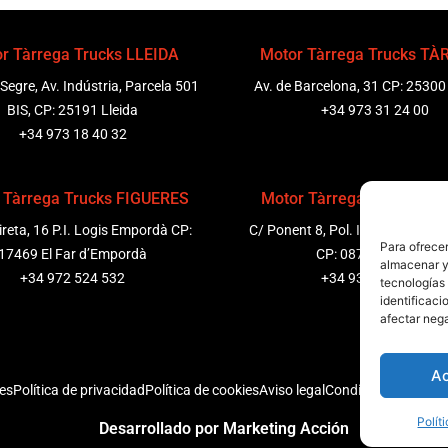
r Tàrrega Trucks LLEIDA
Motor Tàrrega Trucks T
 Segre, Av. Indústria, Parcela 501
Av. de Barcelona, 31 CP: 25300
BIS, CP: 25191 Lleida
+34 973 31 24 00
+34 973 18 40 32
 Tàrrega Trucks FIGUERES
Motor Tàrrega Trucks P
ireta, 16 P.I. Logis Empordà CP:
C/ Ponent 8, Pol. Ind. Sant Pere
Para ofrecer
17469 El Far d’Empordà
CP: 08799 Olèrdola
almacenar y/
+34 972 524 532
+34 931 69 11 91
tecnologías
identificaci
afectar nega
A
nes
Política de privacidad
Política de cookies
Aviso legal
Condiciones genera
Polít
Desarrollado por Marketing Acción