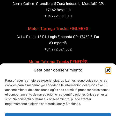
Carrer Guillem Granollers, 5 Zona Industrial Montfullà CP:
17162 Bescanó
+34 972 001 010
Motor Tàrrega Trucks FIGUERES
C/ La Pireta, 16 P.I. Logis Empordà CP: 17469 El Far
d’Empordà
+34 972 524 532
Motor Tàrrega Trucks PENEDÈS
Gestionar consentimiento
C/ Ponent 8, Pol. Ind. Sant Pere Molanta, CP: 08799
Olèrdola
Para ofrecer las mejores experiencias, utilizamos tecnologías como las
+34 931 69 11 91
cookies para almacenar y/o acceder a la información del dispositivo. El
consentimiento de estas tecnologías nos permitirá procesar datos como
el comportamiento de navegación o las identificaciones únicas en este
Motor Tàrrega Trucks BARCELONA
sitio. No consentir o retirar el consentimiento, puede afectar
Zona Franca, Carrer E, s/n 08040 Barcelona, España
negativamente a ciertas características y funciones.
+34 932 63 43 51