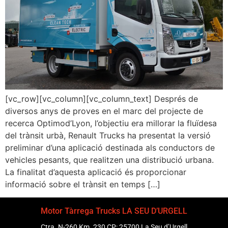
[vc_row][vc_column][vc_column_text] Després de
diversos anys de proves en el marc del projecte de
recerca Optimod’Lyon, l’objectiu era millorar la fluïdesa
del trànsit urbà, Renault Trucks ha presentat la versió
preliminar d’una aplicació destinada als conductors de
vehicles pesants, que realitzen una distribució urbana.
La finalitat d’aquesta aplicació és proporcionar
informació sobre el trànsit en temps […]
Motor Tàrrega Trucks LA SEU D’URGELL
Ctra. N-260 Km. 230 CP: 25700 La Seu d’Urgell