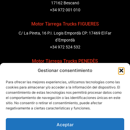
17162 Bescanó
+34 972 001 010
Motor Tàrrega Trucks FIGUERES
C/ La Pireta, 16 P.I. Logis Empordà CP: 17469 El Far
d’Empordà
+34 972 524 532
Motor Tàrrega Trucks PENEDÈS
Gestionar consentimiento
C/ Ponent 8, Pol. Ind. Sant Pere Molanta, CP: 08799
Olèrdola
Para ofrecer las mejores experiencias, utilizamos tecnologías como las
+34 931 69 11 91
cookies para almacenar y/o acceder a la información del dispositivo. El
consentimiento de estas tecnologías nos permitirá procesar datos como
el comportamiento de navegación o las identificaciones únicas en este
Motor Tàrrega Trucks BARCELONA
sitio. No consentir o retirar el consentimiento, puede afectar
Zona Franca, Carrer E, s/n 08040 Barcelona, España
negativamente a ciertas características y funciones.
+34 932 63 43 51
Aceptar