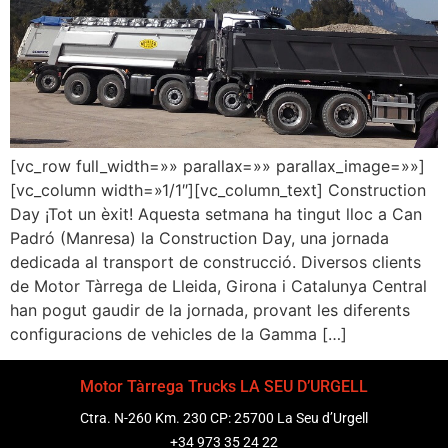
[vc_row full_width=»» parallax=»» parallax_image=»»]
[vc_column width=»1/1″][vc_column_text] Construction
Day ¡Tot un èxit! Aquesta setmana ha tingut lloc a Can
Padró (Manresa) la Construction Day, una jornada
dedicada al transport de construcció. Diversos clients
de Motor Tàrrega de Lleida, Girona i Catalunya Central
han pogut gaudir de la jornada, provant les diferents
configuracions de vehicles de la Gamma […]
Motor Tàrrega Trucks LA SEU D’URGELL
Ctra. N-260 Km. 230 CP: 25700 La Seu d’Urgell
+34 973 35 24 22