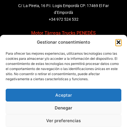
C/ La Pireta, 16 P.I. Logis Empordà CP: 17469 El Far
d’Empordà
+34 972 524 532
Motor Tàrrega Trucks PENEDÈS
Gestionar consentimiento
C/ Ponent 8, Pol. Ind. Sant Pere Molanta, CP: 08799
Olèrdola
Para ofrecer las mejores experiencias, utilizamos tecnologías como las
+34 931 69 11 91
cookies para almacenar y/o acceder a la información del dispositivo. El
consentimiento de estas tecnologías nos permitirá procesar datos como
Motor Tàrrega Trucks BARCELONA
el comportamiento de navegación o las identificaciones únicas en este
sitio. No consentir o retirar el consentimiento, puede afectar
Zona Franca, Carrer E, s/n 08040 Barcelona, España
negativamente a ciertas características y funciones.
+34 932 63 43 51
Aceptar
Contactar
Denegar
Política de calidad
Certificaciones
Política de privacidad
Ver preferencias
Política de cookies
Aviso legal
Condiciones generales