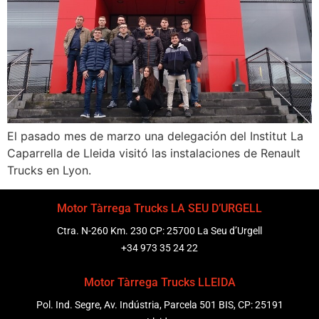
El pasado mes de marzo una delegación del Institut La
Caparrella de Lleida visitó las instalaciones de Renault
Trucks en Lyon.
Motor Tàrrega Trucks LA SEU D’URGELL
Ctra. N-260 Km. 230 CP: 25700 La Seu d’Urgell
+34 973 35 24 22
Motor Tàrrega Trucks LLEIDA
Pol. Ind. Segre, Av. Indústria, Parcela 501 BIS, CP: 25191