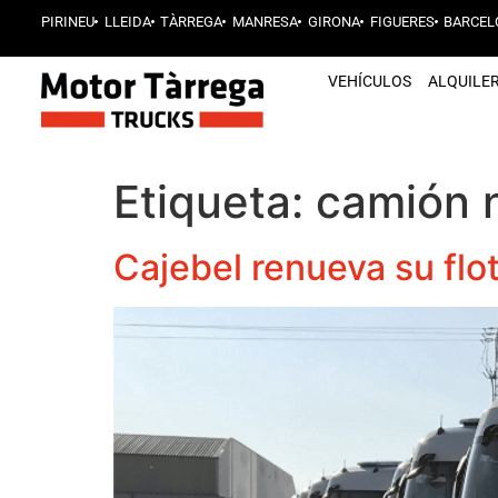
PIRINEU
LLEIDA
TÀRREGA
MANRESA
GIRONA
FIGUERES
BARCEL
VEHÍCULOS
ALQUILE
Etiqueta:
camión 
Cajebel renueva su flo