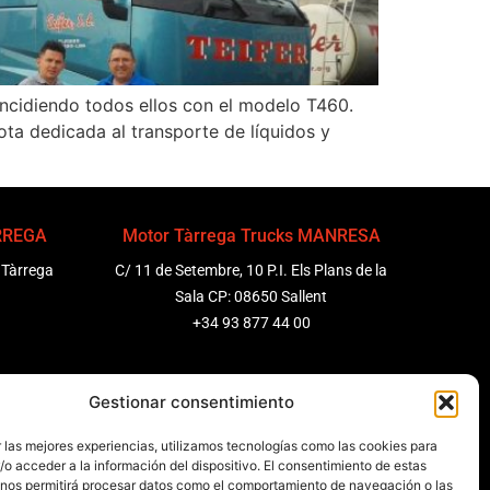
oincidiendo todos ellos con el modelo T460.
ota dedicada al transporte de líquidos y
ÀRREGA
Motor Tàrrega Trucks MANRESA
 Tàrrega
C/ 11 de Setembre, 10 P.I. Els Plans de la
Sala CP: 08650 Sallent
+34 93 877 44 00
ENEDÈS
Motor Tàrrega Trucks BARCELONA
Gestionar consentimiento
 Molanta,
Zona Franca, Carrer E, s/n 08040
 las mejores experiencias, utilizamos tecnologías como las cookies para
Barcelona, España
o acceder a la información del dispositivo. El consentimiento de estas
+34 932 63 43 51
 nos permitirá procesar datos como el comportamiento de navegación o las