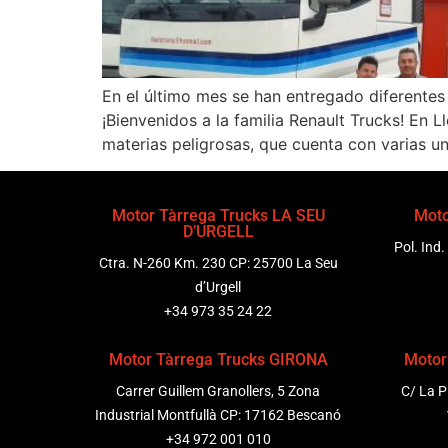
En el último mes se han entregado diferentes 
¡Bienvenidos a la familia Renault Trucks! En 
materias peligrosas, que cuenta con varias u
Motor Tàrrega Trucks LA SEU
Moto
D’URGELL
Pol. Ind.
Ctra. N-260 Km. 230 CP: 25700 La Seu
d’Urgell
+34 973 35 24 22
Motor Tàrrega Trucks GIRONA
Motor
Carrer Guillem Granollers, 5 Zona
C/ La P
Industrial Montfullà CP: 17162 Bescanó
+34 972 001 010