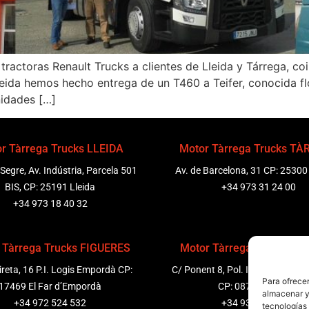
tractoras Renault Trucks a clientes de Lleida y Tárrega, c
Lleida hemos hecho entrega de un T460 a Teifer, conocida fl
nidades […]
r Tàrrega Trucks LLEIDA
Motor Tàrrega Trucks T
 Segre, Av. Indústria, Parcela 501
Av. de Barcelona, 31 CP: 25300
BIS, CP: 25191 Lleida
+34 973 31 24 00
+34 973 18 40 32
 Tàrrega Trucks FIGUERES
Motor Tàrrega Trucks P
ireta, 16 P.I. Logis Empordà CP:
C/ Ponent 8, Pol. Ind. Sant Pere
Para ofrecer
17469 El Far d’Empordà
CP: 08799 Olèrdola
almacenar y/
+34 972 524 532
+34 931 69 11 91
tecnologías