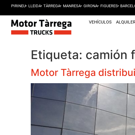
PIRINEU
LLEIDA
TÀRREGA
MANRESA
GIRONA
FIGUERES
BARCEL
VEHÍCULOS
ALQUILE
Etiqueta:
camión f
Motor Tàrrega distribu