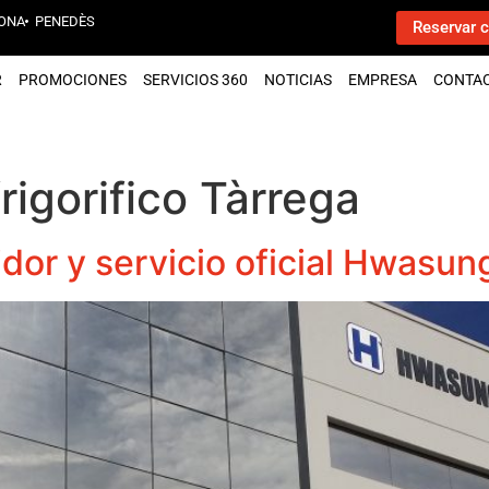
ONA
PENEDÈS
Reservar c
R
PROMOCIONES
SERVICIOS 360
NOTICIAS
EMPRESA
CONTA
rigorifico Tàrrega
idor y servicio oficial Hwasu