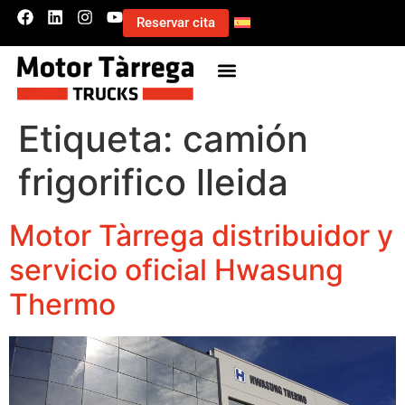
Reservar cita
Etiqueta:
camión
frigorifico lleida
Motor Tàrrega distribuidor y
servicio oficial Hwasung
Thermo