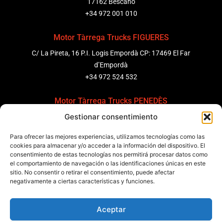
17162 Bescanó
+34 972 001 010
Motor Tàrrega Trucks FIGUERES
C/ La Pireta, 16 P.I. Logis Empordà CP: 17469 El Far
d’Empordà
+34 972 524 532
Motor Tàrrega Trucks PENEDÈS
Gestionar consentimiento
C/ Ponent 8, Pol. Ind. Sant Pere Molanta, CP: 08799
Olèrdola
Para ofrecer las mejores experiencias, utilizamos tecnologías como las
+34 931 69 11 91
cookies para almacenar y/o acceder a la información del dispositivo. El
consentimiento de estas tecnologías nos permitirá procesar datos como
el comportamiento de navegación o las identificaciones únicas en este
Motor Tàrrega Trucks BARCELONA
sitio. No consentir o retirar el consentimiento, puede afectar
Zona Franca, Carrer E, s/n 08040 Barcelona, España
negativamente a ciertas características y funciones.
+34 932 63 43 51
Aceptar