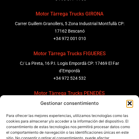
Motor Tàrrega Trucks GIRONA
Carrer Guillem Granollers, 5 Zona Industrial Montfullà CP:
17162 Bescanó
+34 972 001 010
Motor Tàrrega Trucks FIGUERES
C/ La Pireta, 16 P.I. Logis Empordà CP: 17469 El Far
d’Empordà
+34 972 524 532
Motor Tàrrega Trucks PENEDÈS
Gestionar consentimiento
C/ Ponent 8, Pol. Ind. Sant Pere Molanta, CP: 08799
Olèrdola
Para ofrecer las mejores experiencias, utilizamos tecnologías como las
+34 931 69 11 91
cookies para almacenar y/o acceder a la información del dispositivo. El
consentimiento de estas tecnologías nos permitirá procesar datos como
el comportamiento de navegación o las identificaciones únicas en este
Motor Tàrrega Trucks BARCELONA
sitio. No consentir o retirar el consentimiento, puede afectar