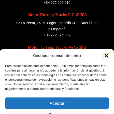
+34 972 001 010
Motor Tàrrega Trucks FIGUERES
C/ La Pireta, 16 P.I. Logis Empordà CP: 17469 El Far
d’Empordà
+34 972 524 532
Motor Tàrrega Trucks PENEDÈS
Gestionar consentimiento
C/ Ponent 8, Pol. Ind. Sant Pere Molanta, CP: 08799
Olèrdola
Para ofrecer las mejores experiencias, utilizamos tecnologías como las
+34 931 69 11 91
cookies para almacenar y/o acceder a la información del dispositivo. El
consentimiento de estas tecnologías nos permitirá procesar datos como
el comportamiento de navegación o las identificaciones únicas en este
Motor Tàrrega Trucks BARCELONA
sitio. No consentir o retirar el consentimiento, puede afectar
Zona Franca, Carrer E, s/n 08040 Barcelona, España
negativamente a ciertas características y funciones.
+34 932 63 43 51
Aceptar
Contactar