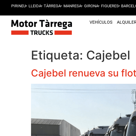
PIRINEU
LLEIDA
TÀRREGA
MANRESA
GIRONA
FIGUERES
BARCEL
VEHÍCULOS
ALQUILE
Etiqueta:
Cajebel
Cajebel renueva su flo