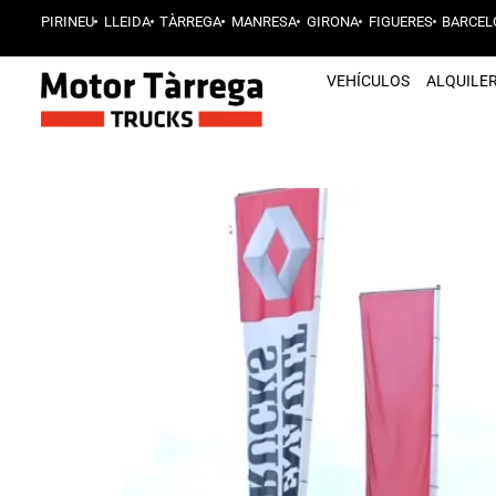
PIRINEU
LLEIDA
TÀRREGA
MANRESA
GIRONA
FIGUERES
BARCEL
VEHÍCULOS
ALQUILE