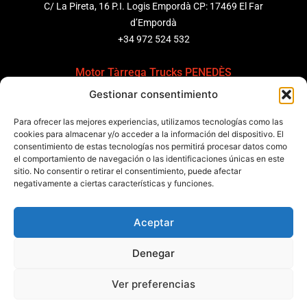
C/ La Pireta, 16 P.I. Logis Empordà CP: 17469 El Far
d’Empordà
+34 972 524 532
Motor Tàrrega Trucks PENEDÈS
Gestionar consentimiento
C/ Ponent 8, Pol. Ind. Sant Pere Molanta, CP: 08799
Olèrdola
Para ofrecer las mejores experiencias, utilizamos tecnologías como las
+34 931 69 11 91
cookies para almacenar y/o acceder a la información del dispositivo. El
consentimiento de estas tecnologías nos permitirá procesar datos como
Motor Tàrrega Trucks BARCELONA
el comportamiento de navegación o las identificaciones únicas en este
sitio. No consentir o retirar el consentimiento, puede afectar
Zona Franca, Carrer E, s/n 08040 Barcelona, España
negativamente a ciertas características y funciones.
+34 932 63 43 51
Aceptar
Contactar
Denegar
Política de calidad
Certificaciones
Política de privacidad
Ver preferencias
Política de cookies
Aviso legal
Condiciones generales
Canal de denuncias
Data Act